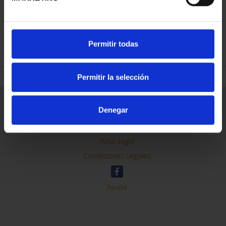
REFINAR
Permitir todas
Permitir la selección
Información General
Denegar
Contacto
Preguntas Frequentes (FAQs)
Aviso Legal
Condiciones Legales
Ayuda