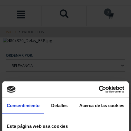
saltar
Saltar
0
al
al
contenido
men
de
navegacin
INICIO
PRODUCTOS
ORDENAR POR:
REFINAR
Consentimiento
Detalles
Acerca de las cookies
1 Productos encontrados
Esta página web usa cookies