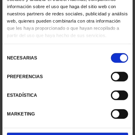
información sobre el uso que haga del sitio web con
nuestros partners de redes sociales, publicidad y análisis
web, quienes pueden combinarla con otra información
SUSCRIPCIÓN
SUSCRIPCIÓN
que les haya proporcionado o que hayan recopilado a
CAPITALES DE
CAPITALES DE
partir del uso que haya hecho de sus servicios.
PROVINCIA 1
PROVINCIA 2
949,00 €
949,00 €
Selección
Sólo para usuarios
Sólo para usuarios
NECESARIAS
de
registrados
registrados
consentimiento
PREFERENCIAS
ESTADÍSTICA
MARKETING