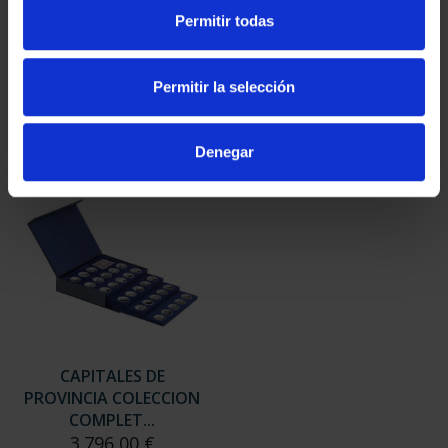
SUSCRIPCIÓN
SUSCRIPCIÓN
Permitir todas
CAPITALES DE
CAPITALES DE
PROVINCIA 3
PROVINCIA 4
949,00 €
949,00 €
Permitir la selección
Sólo para usuarios
Sólo para usuarios
registrados
registrados
Denegar
CAPITALES DE
PROVINCIA COLECCION
COMPLET...
3.796,00 €