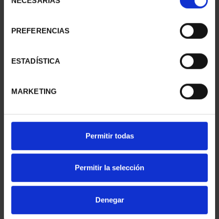
NECESARIAS
de
consentimiento
PREFERENCIAS
SUSCRIPCIÓN
SUSCRIPCIÓN
CAPITALES DE
CAPITALES DE
PROVINCIA 1
PROVINCIA 2
ESTADÍSTICA
949,00 €
949,00 €
Sólo para usuarios
Sólo para usuarios
MARKETING
registrados
registrados
Permitir todas
Permitir la selección
Denegar