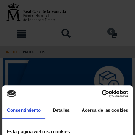
saltar
Saltar
0
al
al
contenido
men
de
navegacin
INICIO
PRODUCTOS
Consentimiento
Detalles
Acerca de las cookies
Esta página web usa cookies