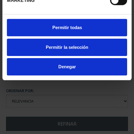
MARKETING
SUSCRIPCIÓN CIUDADES
Permitir todas
PATRIMONIO DE LA
HU...
1.095,00 €
Permitir la selección
Sólo para usuarios
registrados
Denegar
ORDENAR POR:
REFINAR