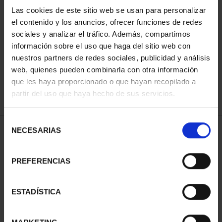
Las cookies de este sitio web se usan para personalizar
el contenido y los anuncios, ofrecer funciones de redes
ORDENAR POR:
sociales y analizar el tráfico. Además, compartimos
información sobre el uso que haga del sitio web con
nuestros partners de redes sociales, publicidad y análisis
web, quienes pueden combinarla con otra información
que les haya proporcionado o que hayan recopilado a
REFINAR
partir del uso que haya hecho de sus servicios.
Selección
NECESARIAS
de
1 Productos encontrados
consentimiento
PREFERENCIAS
ESTADÍSTICA