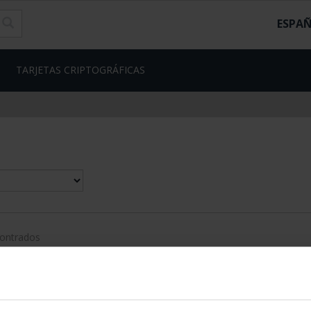
ESPA
TARJETAS CRIPTOGRÁFICAS
contrados