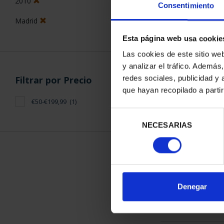
2010
Consentimiento
Madrid
Esta página web usa cookie
Las cookies de este sitio we
y analizar el tráfico. Ademá
CAPITALES 
redes sociales, publicidad y
Filtrar por Precio
MAD
que hayan recopilado a parti
73,
€50-€199,99
(1)
Selección
NECESARIAS
de
consentimiento
ORDENAR POR:
Denegar