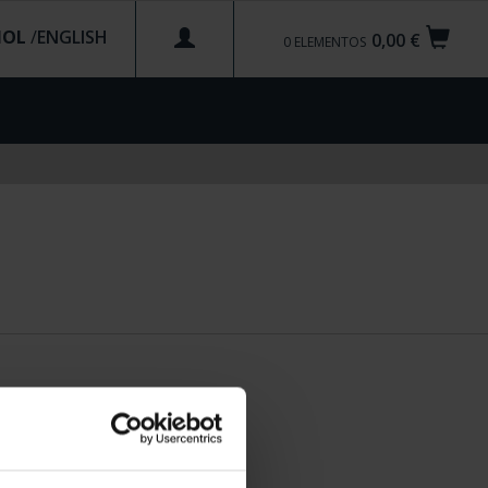
ÑOL
/
0,00 €
0
ELEMENTOS