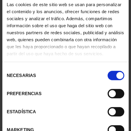
Las cookies de este sitio web se usan para personalizar
el contenido y los anuncios, ofrecer funciones de redes
sociales y analizar el tráfico. Además, compartimos
ORDENAR POR:
información sobre el uso que haga del sitio web con
nuestros partners de redes sociales, publicidad y análisis
web, quienes pueden combinarla con otra información
que les haya proporcionado o que hayan recopilado a
REFINAR
partir del uso que haya hecho de sus servicios.
Selección
NECESARIAS
de
1 Productos encontrados
consentimiento
PREFERENCIAS
ESTADÍSTICA
MARKETING