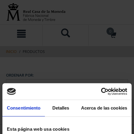
saltar
Saltar
0
al
al
contenido
men
de
navegacin
INICIO
PRODUCTOS
Consentimiento
Detalles
Acerca de las cookies
Esta página web usa cookies