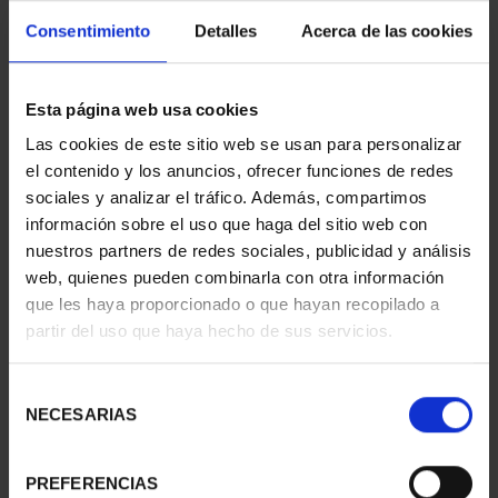
Consentimiento
Detalles
Acerca de las cookies
Esta página web usa cookies
CAPITALES ESPAÑOLAS
SUSCRIPCIÓN
Las cookies de este sitio web se usan para personalizar
- ZARAGOZA
CAPITALES DE
el contenido y los anuncios, ofrecer funciones de redes
73,00 €
PROVINCIA 1
sociales y analizar el tráfico. Además, compartimos
949,00 €
información sobre el uso que haga del sitio web con
Sólo para usuarios
nuestros partners de redes sociales, publicidad y análisis
registrados
web, quienes pueden combinarla con otra información
que les haya proporcionado o que hayan recopilado a
partir del uso que haya hecho de sus servicios.
Selección
NECESARIAS
de
consentimiento
PREFERENCIAS