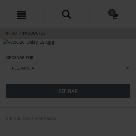
saltar
Saltar
0
al
al
contenido
men
de
navegacin
INICIO
PRODUCTOS
ORDENAR POR:
REFINAR
8 Productos encontrados