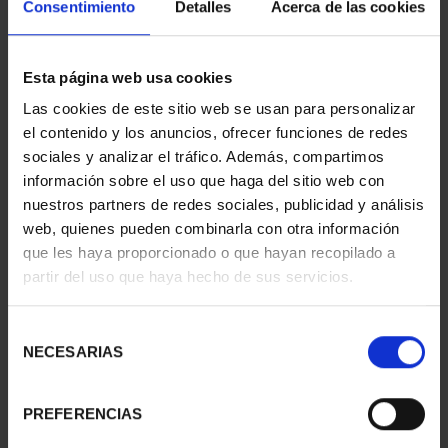
Consentimiento
Detalles
Acerca de las cookies
Esta página web usa cookies
Las cookies de este sitio web se usan para personalizar
CAPITALES ESPAÑOLAS
CAPITALES ESPAÑOLAS
el contenido y los anuncios, ofrecer funciones de redes
- CÓRDOBA
- GRANADA
sociales y analizar el tráfico. Además, compartimos
73,00 €
73,00 €
información sobre el uso que haga del sitio web con
nuestros partners de redes sociales, publicidad y análisis
web, quienes pueden combinarla con otra información
que les haya proporcionado o que hayan recopilado a
partir del uso que haya hecho de sus servicios.
Selección
NECESARIAS
de
consentimiento
PREFERENCIAS