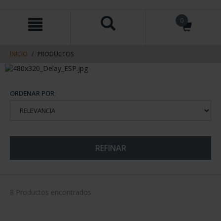
saltar
Saltar
0
al
al
contenido
men
de
navegacin
INICIO
PRODUCTOS
ORDENAR POR:
REFINAR
8 Productos encontrados