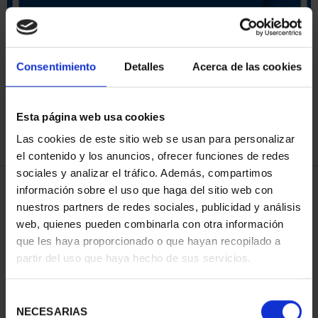
ORDENAR POR:
Consentimiento
Detalles
Acerca de las cookies
Esta página web usa cookies
REFINAR
Las cookies de este sitio web se usan para personalizar
el contenido y los anuncios, ofrecer funciones de redes
sociales y analizar el tráfico. Además, compartimos
3 Productos encontrados
información sobre el uso que haga del sitio web con
nuestros partners de redes sociales, publicidad y análisis
web, quienes pueden combinarla con otra información
que les haya proporcionado o que hayan recopilado a
partir del uso que haya hecho de sus servicios.
Selección
NECESARIAS
de