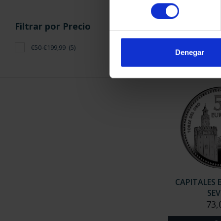
CAPITALES 
consentimiento
GRA
Filtrar por Precio
73,
€50-€199,99
(5)
Denegar
CAPITALES 
SEV
73,