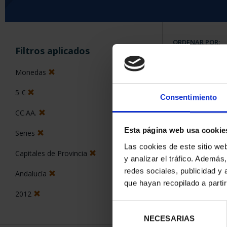
ORDENAR POR:
Filtros aplicados
Monedas
5 €
Consentimiento
5 Productos en
CC.AA.
Esta página web usa cookie
Series
Las cookies de este sitio we
Capitales de Provincia
y analizar el tráfico. Ademá
redes sociales, publicidad y
Andalucía
que hayan recopilado a parti
2012
Selección
NECESARIAS
de