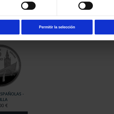
ESPAÑOLAS -
CAPITALES ESPAÑOLAS -
CAP
NADA
HUELVA
00 €
73,00 €
Permitir la selección
ESPAÑOLAS -
ILLA
00 €