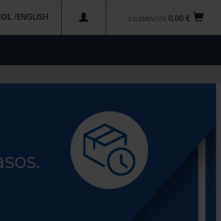
ÑOL
/
0,00 €
0
ELEMENTOS