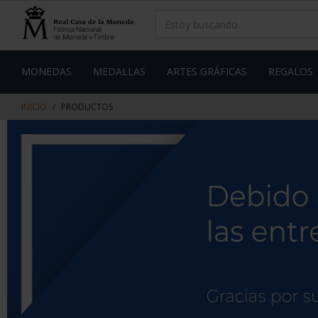
saltar
Saltar
al
al
contenido
men
de
navegacin
MONEDAS
MEDALLAS
ARTES GRÁFICAS
REGALOS
INICIO
PRODUCTOS