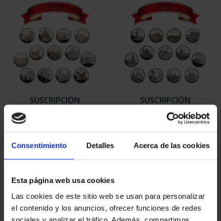
SUSCRIPCIÓN
SUSCRIPCIÓN
CAPITALES DE
CAPITALES DE
PROVINCIA 1
PROVINCIA 2
949,00 €
949,00 €
Consentimiento
Detalles
Acerca de las cookies
Sólo para usuarios
Sólo para usuarios
registrados
registrados
Esta página web usa cookies
Las cookies de este sitio web se usan para personalizar
el contenido y los anuncios, ofrecer funciones de redes
sociales y analizar el tráfico. Además, compartimos