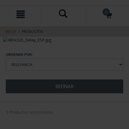
saltar
Saltar
0
al
al
contenido
men
de
navegacin
INICIO
PRODUCTOS
ORDENAR POR:
REFINAR
5 Productos encontrados