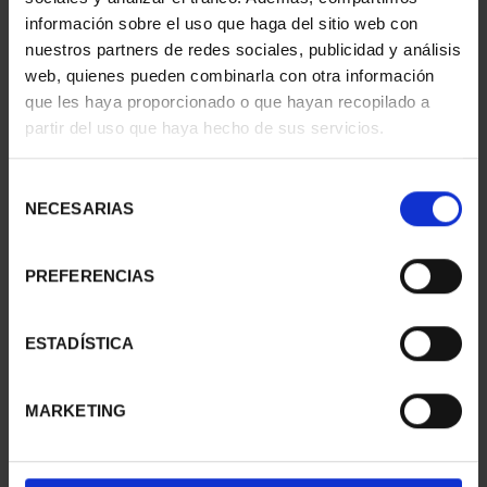
información sobre el uso que haga del sitio web con
nuestros partners de redes sociales, publicidad y análisis
web, quienes pueden combinarla con otra información
que les haya proporcionado o que hayan recopilado a
partir del uso que haya hecho de sus servicios.
SUSCRIPCIÓN
SUSCRIPCIÓN
CAPITALES DE
CAPITALES DE
PROVINCIA 3
PROVINCIA 4
Selección
949,00 €
949,00 €
NECESARIAS
de
consentimiento
Sólo para usuarios
Sólo para usuarios
registrados
registrados
PREFERENCIAS
ESTADÍSTICA
MARKETING