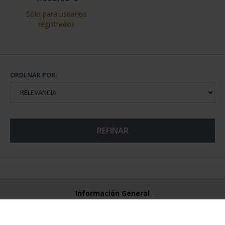
Sólo para usuarios
registrados
ORDENAR POR:
REFINAR
Información General
Contacto
Preguntas Frequentes (FAQs)