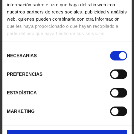
información sobre el uso que haga del sitio web con
nuestros partners de redes sociales, publicidad y análisis
web, quienes pueden combinarla con otra información
SUSCRIPCIÓN
SUSCRIPCIÓN
que les haya proporcionado o que hayan recopilado a
CAPITALES DE
CAPITALES DE
partir del uso que haya hecho de sus servicios.
PROVINCIA 1
PROVINCIA 2
949,00 €
949,00 €
Selección
Sólo para usuarios
Sólo para usuarios
NECESARIAS
de
registrados
registrados
consentimiento
PREFERENCIAS
ESTADÍSTICA
MARKETING