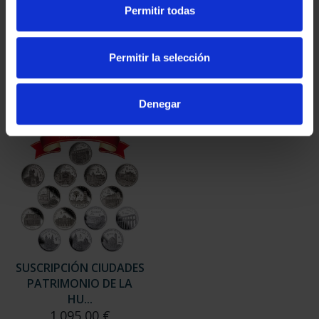
SUSCRIPCIÓN
SUSCRIPCIÓN
Permitir todas
CAPITALES DE
CAPITALES DE
PROVINCIA 3
PROVINCIA 4
949,00 €
949,00 €
Permitir la selección
Sólo para usuarios
Sólo para usuarios
registrados
registrados
Denegar
SUSCRIPCIÓN CIUDADES
PATRIMONIO DE LA
HU...
1.095,00 €