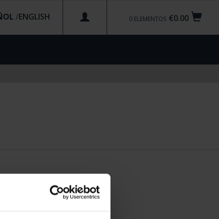
ÑOL
/
€0.00
0
ELEMENTOS