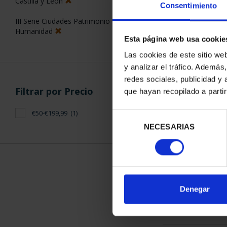
Castilla y León
Consentimiento
III Serie Ciudades Patrimonio de la
Humanidad
Esta página web usa cookie
Las cookies de este sitio we
y analizar el tráfico. Ademá
CIUDADES PAT
redes sociales, publicidad y
SEG
Filtrar por Precio
que hayan recopilado a parti
73,
€50-€199,99
(1)
Selección
NECESARIAS
de
consentimiento
ORDENAR POR:
Denegar