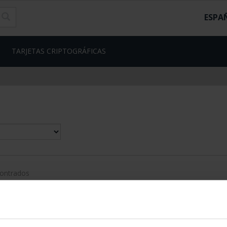
ESPA
TARJETAS CRIPTOGRÁFICAS
contrados