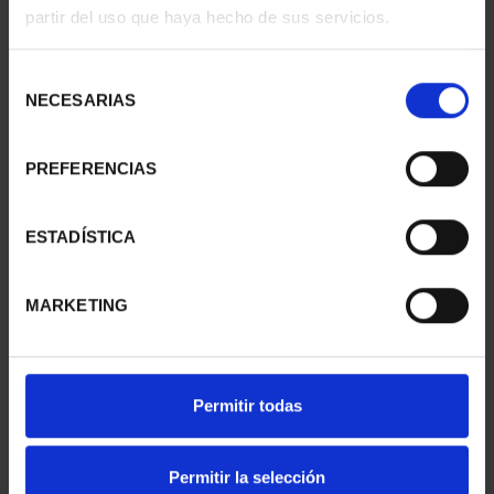
partir del uso que haya hecho de sus servicios.
Selección
NECESARIAS
de
consentimiento
PREFERENCIAS
CAPITALES ESPAÑOLAS
CAPITALES ESPAÑOLAS
- TERUEL
- TENERIFE
ESTADÍSTICA
73,00 €
73,00 €
MARKETING
Permitir todas
Permitir la selección