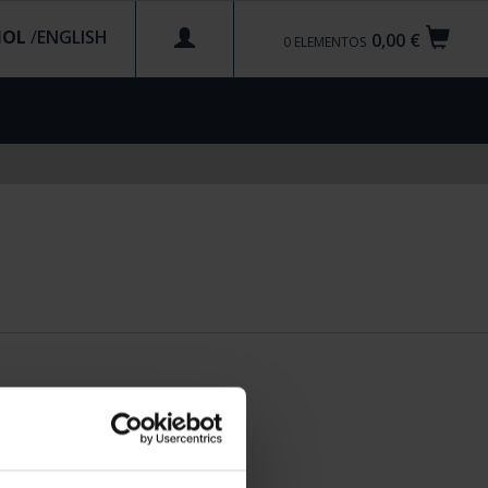
ÑOL
/
0,00 €
0
ELEMENTOS