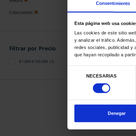
Consentimiento
Esta página web usa cookie
ORDENAR POR:
Filtros aplicados
Las cookies de este sitio we
y analizar el tráfico. Ademá
Monedas
redes sociales, publicidad y
que hayan recopilado a parti
5 €
1 Productos en
Series
Selección
NECESARIAS
de
Castilla-La Mancha
consentimiento
Madrid
Colecciones
Denegar