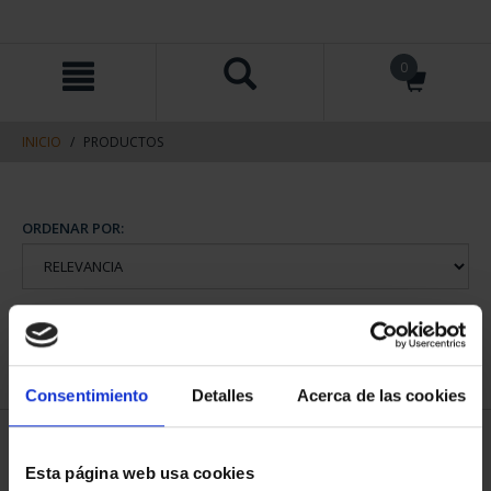
saltar
Saltar
0
al
al
contenido
men
de
navegacin
INICIO
PRODUCTOS
Consentimiento
Detalles
Acerca de las cookies
Esta página web usa cookies