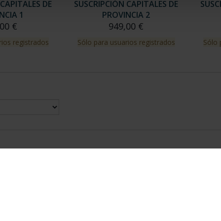
CAPITALES DE
SUSCRIPCIÓN CAPITALES DE
SUSC
NCIA 1
PROVINCIA 2
00 €
949,00 €
ios registrados
Sólo para usuarios registrados
Sólo 
nes Legales
|
|
Ayuda
|