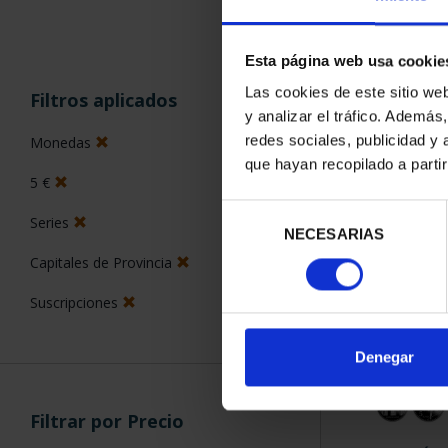
Esta página web usa cookie
ORDENAR POR:
Las cookies de este sitio we
Filtros aplicados
y analizar el tráfico. Ademá
redes sociales, publicidad y
Monedas
que hayan recopilado a parti
5 €
4 Productos en
Selección
Series
NECESARIAS
de
consentimiento
Capitales de Provincia
Suscripciones
Denegar
Filtrar por Precio