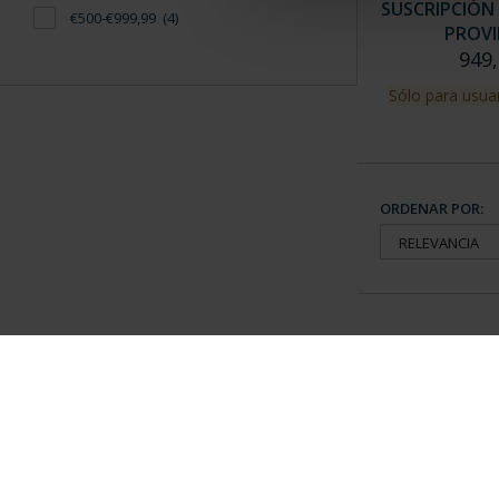
SUSCRIPCIÓN 
€500-€999,99
(4)
PROVI
949,
Sólo para usuar
ORDENAR POR:
Información General
Contacto
|
Preguntas Frequentes (FAQs)
|
Aviso Legal
|
Condicio