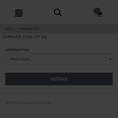
saltar
Saltar
0
al
al
contenido
men
de
navegacin
INICIO
PRODUCTOS
ORDENAR POR:
REFINAR
20 Productos encontrados