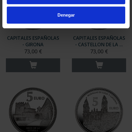
Denegar
CAPITALES ESPAÑOLAS
CAPITALES ESPAÑOLAS
- GIRONA
- CASTELLON DE LA ...
73,00 €
73,00 €