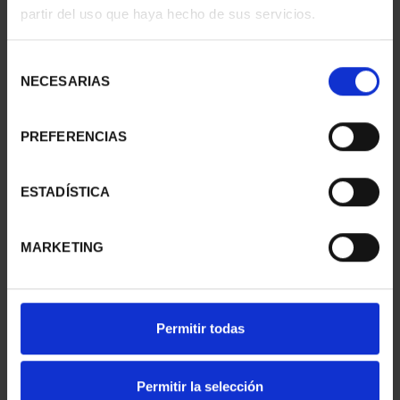
partir del uso que haya hecho de sus servicios.
Selección
NECESARIAS
de
consentimiento
PREFERENCIAS
ESTADÍSTICA
CAPITALES ESPAÑOLAS
CAPITALES ESPAÑOLAS
- BURGOS
- CIUDAD REAL
MARKETING
73,00 €
73,00 €
Permitir todas
Permitir la selección