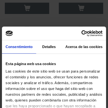
73,00 €
73,00 €
Consentimiento
Detalles
Acerca de las cookies
Esta página web usa cookies
Las cookies de este sitio web se usan para personalizar
CAPITALES ESPAÑOLAS
CAPITALES ESPAÑOLAS
el contenido y los anuncios, ofrecer funciones de redes
- TERUEL
- TENERIFE
sociales y analizar el tráfico. Además, compartimos
73,00 €
73,00 €
información sobre el uso que haga del sitio web con
nuestros partners de redes sociales, publicidad y análisis
web, quienes pueden combinarla con otra información
que les haya proporcionado o que hayan recopilado a