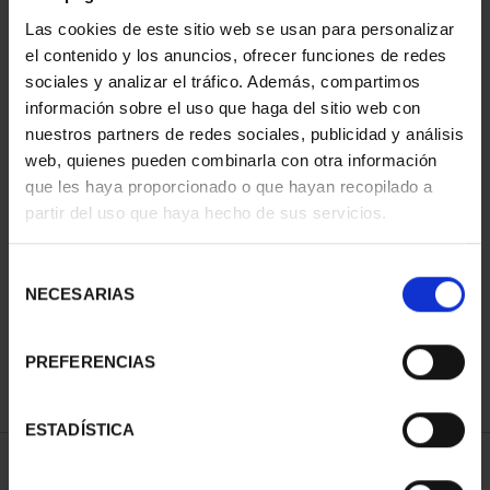
Las cookies de este sitio web se usan para personalizar
el contenido y los anuncios, ofrecer funciones de redes
sociales y analizar el tráfico. Además, compartimos
información sobre el uso que haga del sitio web con
nuestros partners de redes sociales, publicidad y análisis
web, quienes pueden combinarla con otra información
que les haya proporcionado o que hayan recopilado a
partir del uso que haya hecho de sus servicios.
CIUDADES PATRIMONIO
SUSCRIPCIÓN CIUDADES
DE LA HUMANIDAD
PATRIMONIO DE LA
COLE...
HU...
Selección
1.095,00 €
1.095,00 €
NECESARIAS
de
consentimiento
Sólo para usuarios
PREFERENCIAS
registrados
ESTADÍSTICA
ORDENAR POR: