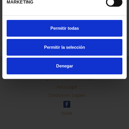
MARKETING
REFINAR
Permitir todas
Permitir la selección
Información General
Denegar
Contacto
Preguntas Frequentes (FAQs)
Aviso Legal
Condiciones Legales
Ayuda