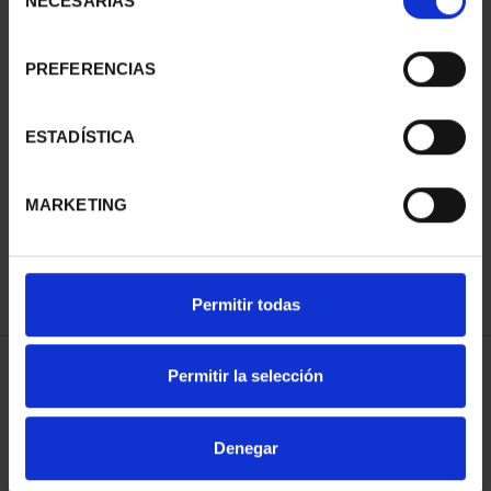
NECESARIAS
de
consentimiento
PREFERENCIAS
SUSCRIPCIÓN
SUSCRIPCIÓN
ESTADÍSTICA
CAPITALES DE
CAPITALES DE
PROVINCIA 3
PROVINCIA 4
MARKETING
949,00 €
949,00 €
Sólo para usuarios
Sólo para usuarios
registrados
registrados
Permitir todas
Permitir la selección
ORDENAR POR:
Denegar