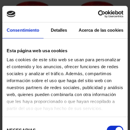
Consentimiento
Detalles
Acerca de las cookies
Esta página web usa cookies
SUSCRIPCIÓN
SUSCRIPCIÓN
Las cookies de este sitio web se usan para personalizar
CAPITALES DE
CAPITALES DE
el contenido y los anuncios, ofrecer funciones de redes
PROVINCIA 1
PROVINCIA 2
sociales y analizar el tráfico. Además, compartimos
949,00 €
949,00 €
información sobre el uso que haga del sitio web con
nuestros partners de redes sociales, publicidad y análisis
Sólo para usuarios
Sólo para usuarios
registrados
registrados
web, quienes pueden combinarla con otra información
que les haya proporcionado o que hayan recopilado a
partir del uso que haya hecho de sus servicios.
Selección