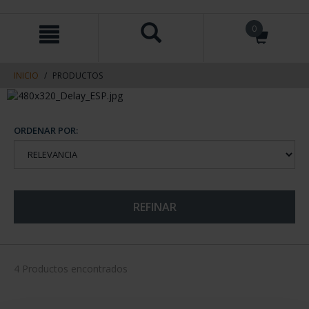
saltar
Saltar
0
al
al
contenido
men
de
navegacin
INICIO
PRODUCTOS
ORDENAR POR:
REFINAR
4 Productos encontrados