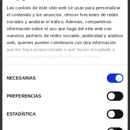
Las cookies de este sitio web se usan para personalizar
el contenido y los anuncios, ofrecer funciones de redes
ORDENAR POR:
sociales y analizar el tráfico. Además, compartimos
información sobre el uso que haga del sitio web con
nuestros partners de redes sociales, publicidad y análisis
web, quienes pueden combinarla con otra información
que les haya proporcionado o que hayan recopilado a
REFINAR
partir del uso que haya hecho de sus servicios.
Selección
1 Productos encontrados
NECESARIAS
de
consentimiento
PREFERENCIAS
ESTADÍSTICA