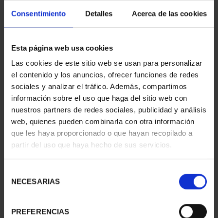
Consentimiento
Detalles
Acerca de las cookies
Esta página web usa cookies
CAPITALES ESPAÑOLAS
SUSCRIPCIÓN
Las cookies de este sitio web se usan para personalizar
- ZARAGOZA
CAPITALES DE
el contenido y los anuncios, ofrecer funciones de redes
73,00 €
PROVINCIA 1
sociales y analizar el tráfico. Además, compartimos
949,00 €
información sobre el uso que haga del sitio web con
Sólo para usuarios
nuestros partners de redes sociales, publicidad y análisis
registrados
web, quienes pueden combinarla con otra información
que les haya proporcionado o que hayan recopilado a
partir del uso que haya hecho de sus servicios.
Selección
NECESARIAS
de
consentimiento
PREFERENCIAS