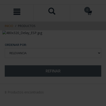
saltar
Saltar
0
al
al
contenido
men
de
navegacin
INICIO
PRODUCTOS
ORDENAR POR:
REFINAR
8 Productos encontrados