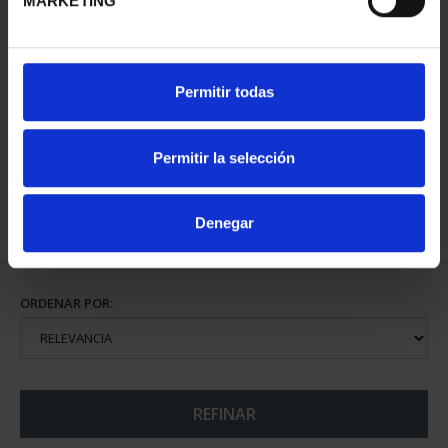
MARKETING
SUSCRIPCIÓN CIUDADES
Permitir todas
PATRIMONIO DE LA
HU...
1.095,00 €
Permitir la selección
Sólo para usuarios
registrados
Denegar
ORDENAR POR:
REFINAR