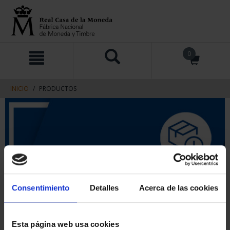
saltar
Saltar
0
al
al
contenido
men
de
navegacin
INICIO
PRODUCTOS
Consentimiento
Detalles
Acerca de las cookies
Esta página web usa cookies