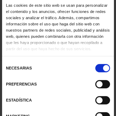
Las cookies de este sitio web se usan para personalizar
el contenido y los anuncios, ofrecer funciones de redes
ORDENAR POR:
sociales y analizar el tráfico. Además, compartimos
información sobre el uso que haga del sitio web con
nuestros partners de redes sociales, publicidad y análisis
web, quienes pueden combinarla con otra información
que les haya proporcionado o que hayan recopilado a
REFINAR
partir del uso que haya hecho de sus servicios.
Selección
NECESARIAS
de
1 Productos encontrados
consentimiento
PREFERENCIAS
ESTADÍSTICA