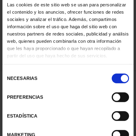
Las cookies de este sitio web se usan para personalizar
el contenido y los anuncios, ofrecer funciones de redes
sociales y analizar el tráfico. Además, compartimos
ORDENAR POR:
información sobre el uso que haga del sitio web con
nuestros partners de redes sociales, publicidad y análisis
web, quienes pueden combinarla con otra información
que les haya proporcionado o que hayan recopilado a
REFINAR
partir del uso que haya hecho de sus servicios.
Selección
NECESARIAS
de
1 Productos encontrados
consentimiento
PREFERENCIAS
ESTADÍSTICA
MARKETING