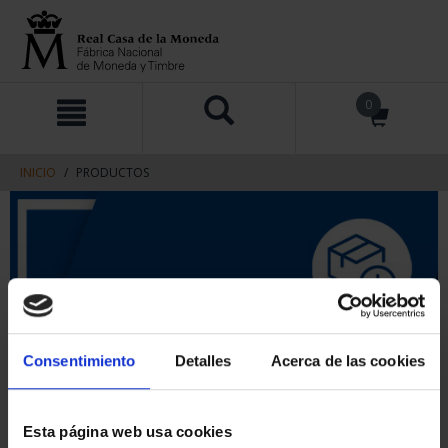
saltar
Saltar
0
al
al
contenido
men
de
navegacin
INICIO
PRODUCTOS
Consentimiento
Detalles
Acerca de las cookies
Esta página web usa cookies