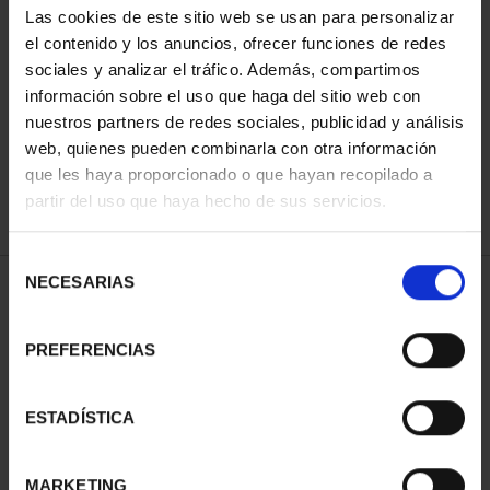
Las cookies de este sitio web se usan para personalizar
el contenido y los anuncios, ofrecer funciones de redes
sociales y analizar el tráfico. Además, compartimos
ORDENAR POR:
información sobre el uso que haga del sitio web con
nuestros partners de redes sociales, publicidad y análisis
web, quienes pueden combinarla con otra información
que les haya proporcionado o que hayan recopilado a
REFINAR
partir del uso que haya hecho de sus servicios.
Selección
NECESARIAS
de
1 Productos encontrados
consentimiento
PREFERENCIAS
ESTADÍSTICA
MARKETING