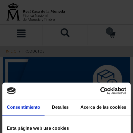
saltar
Saltar
0
al
al
contenido
men
de
navegacin
INICIO
PRODUCTOS
Consentimiento
Detalles
Acerca de las cookies
Esta página web usa cookies