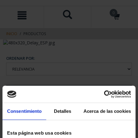
saltar
Saltar
0
al
al
contenido
men
de
navegacin
INICIO
PRODUCTOS
ORDENAR POR:
REFINAR
Consentimiento
Detalles
Acerca de las cookies
1 Productos encontrados
Esta página web usa cookies