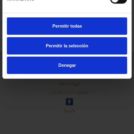
REFINAR
Permitir todas
Permitir la selección
Información General
Denegar
Contacto
Preguntas Frequentes (FAQs)
Aviso Legal
Condiciones Legales
Ayuda