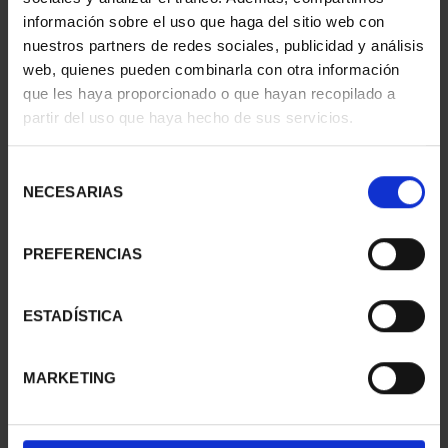
información sobre el uso que haga del sitio web con
nuestros partners de redes sociales, publicidad y análisis
web, quienes pueden combinarla con otra información
SUSCRIPCIÓN
SUSCRIPCIÓN
que les haya proporcionado o que hayan recopilado a
CAPITALES DE
CAPITALES DE
partir del uso que haya hecho de sus servicios.
PROVINCIA 1
PROVINCIA 2
949,00 €
949,00 €
Selección
Sólo para usuarios
Sólo para usuarios
NECESARIAS
de
registrados
registrados
consentimiento
PREFERENCIAS
ESTADÍSTICA
MARKETING