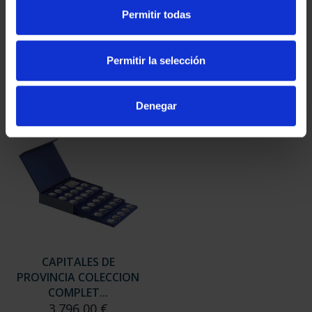
SUSCRIPCIÓN
SUSCRIPCIÓN
Permitir todas
CAPITALES DE
CAPITALES DE
PROVINCIA 3
PROVINCIA 4
949,00 €
949,00 €
Permitir la selección
Sólo para usuarios
Sólo para usuarios
registrados
registrados
Denegar
CAPITALES DE
PROVINCIA COLECCION
COMPLET...
3.796,00 €