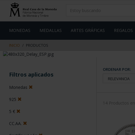
saltar
Saltar
al
al
contenido
men
de
navegacin
MONEDAS
MEDALLAS
ARTES GRÁFICAS
REGALOS
INICIO
PRODUCTOS
ORDENAR POR:
Filtros aplicados
Monedas
925
14 Productos e
5 €
CC.AA.