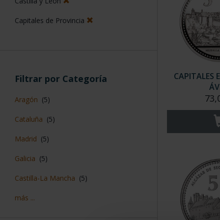
Castilla y León
Capitales de Provincia
CAPITALES 
Filtrar por Categoría
ÁV
73,
Aragón
(5)
Cataluña
(5)
Madrid
(5)
Galicia
(5)
Castilla-La Mancha
(5)
más ...