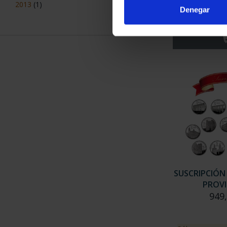
ZA
2013
(1)
Denegar
73,
SUSCRIPCIÓN
PROVI
949