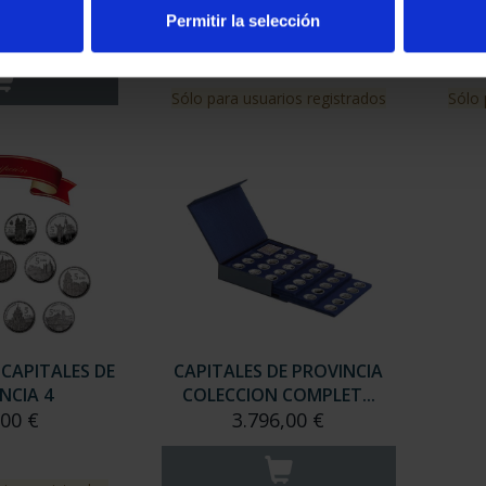
MORA
PROVINCIA 1
Permitir la selección
00 €
949,00 €
Sólo para usuarios registrados
Sólo 
 CAPITALES DE
CAPITALES DE PROVINCIA
NCIA 4
COLECCION COMPLET...
,00 €
3.796,00 €