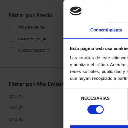
Filtrar por Precio
CAPITALES 
SEG
€50-€199,99
(9)
Consentimiento
73,
€500-€999,99
(4)
Esta página web usa cookie
€1.000-€100.000
(1)
Las cookies de este sitio we
y analizar el tráfico. Ademá
redes sociales, publicidad y
que hayan recopilado a parti
Filtrar por Año Emisión
Selección
2010
(1)
NECESARIAS
de
consentimiento
2011
(2)
2012
(6)
CAPITALES 