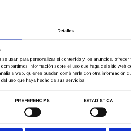
ESPAÑOLAS -
CAPITALES ESPAÑOLAS -
CAP
OVIA
SALAMANCA
Detalles
00 €
73,00 €
s
b se usan para personalizar el contenido y los anuncios, ofrecer
s, compartimos información sobre el uso que haga del sitio web 
 análisis web, quienes pueden combinarla con otra información q
r del uso que haya hecho de sus servicios.
PREFERENCIAS
ESTADÍSTICA
ESPAÑOLAS -
SUSCRIPCIÓN CAPITALES DE
SUSC