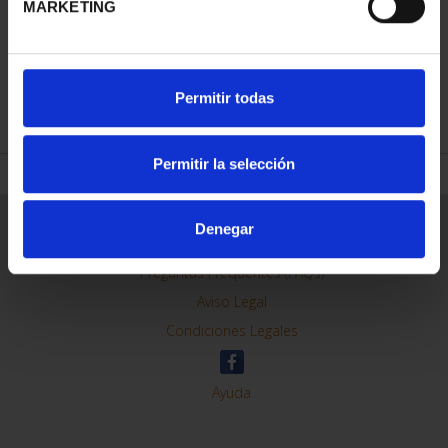
MARKETING
REFINAR
Permitir todas
Permitir la selección
Información General
Denegar
Contacto
Preguntas Frequentes (FAQs)
Aviso Legal
Condiciones Legales
Ayuda