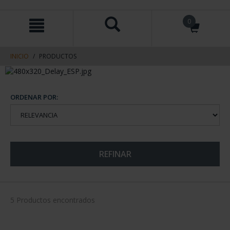
saltar
Saltar
0
al
al
contenido
men
de
navegacin
INICIO
PRODUCTOS
ORDENAR POR:
REFINAR
5 Productos encontrados