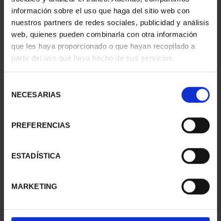
información sobre el uso que haga del sitio web con
nuestros partners de redes sociales, publicidad y análisis
web, quienes pueden combinarla con otra información
que les haya proporcionado o que hayan recopilado a
partir del uso que haya hecho de sus servicios.
SUSCRIPCIÓN
SUSCRIPCIÓN
CAPITALES DE
CAPITALES DE
PROVINCIA 3
PROVINCIA 4
Selección
949,00 €
949,00 €
NECESARIAS
de
consentimiento
Sólo para usuarios
Sólo para usuarios
registrados
registrados
PREFERENCIAS
ESTADÍSTICA
MARKETING