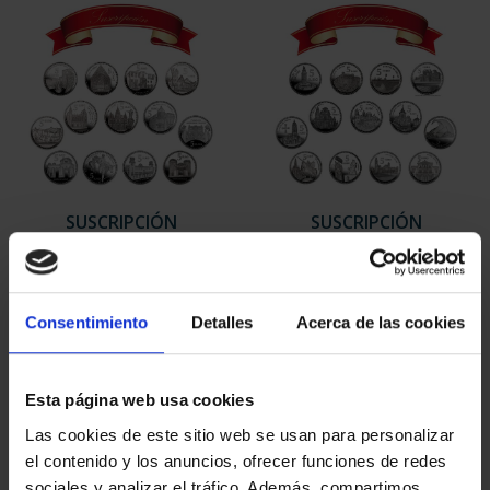
SUSCRIPCIÓN
SUSCRIPCIÓN
CAPITALES DE
CAPITALES DE
PROVINCIA 1
PROVINCIA 2
949,00 €
949,00 €
Consentimiento
Detalles
Acerca de las cookies
Sólo para usuarios
Sólo para usuarios
registrados
registrados
Esta página web usa cookies
Las cookies de este sitio web se usan para personalizar
el contenido y los anuncios, ofrecer funciones de redes
sociales y analizar el tráfico. Además, compartimos