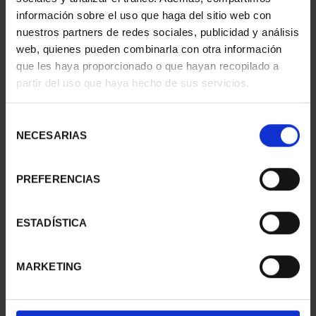
información sobre el uso que haga del sitio web con
nuestros partners de redes sociales, publicidad y análisis
web, quienes pueden combinarla con otra información
SUSCRIPCIÓN
SUSCRIPCIÓN
que les haya proporcionado o que hayan recopilado a
CAPITALES DE
CAPITALES DE
partir del uso que haya hecho de sus servicios.
PROVINCIA 1
PROVINCIA 2
949,00 €
949,00 €
Selección
Sólo para usuarios
Sólo para usuarios
NECESARIAS
de
registrados
registrados
consentimiento
PREFERENCIAS
ESTADÍSTICA
MARKETING