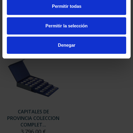
SUSCRIPCIÓN
SUSCRIPCIÓN
Permitir todas
CAPITALES DE
CAPITALES DE
PROVINCIA 3
PROVINCIA 4
949,00 €
949,00 €
Permitir la selección
Sólo para usuarios
Sólo para usuarios
registrados
registrados
Denegar
CAPITALES DE
PROVINCIA COLECCION
COMPLET...
3.796,00 €