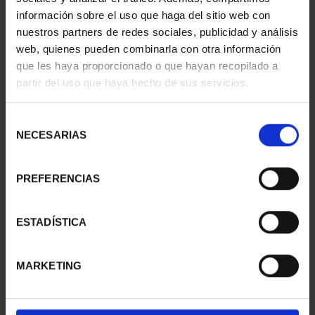
información sobre el uso que haga del sitio web con
nuestros partners de redes sociales, publicidad y análisis
web, quienes pueden combinarla con otra información
SUSCRIPCIÓN
SUSCRIPCIÓN
que les haya proporcionado o que hayan recopilado a
CAPITALES DE
CAPITALES DE
partir del uso que haya hecho de sus servicios.
PROVINCIA 1
PROVINCIA 2
949,00 €
949,00 €
Selección
Sólo para usuarios
Sólo para usuarios
NECESARIAS
de
registrados
registrados
consentimiento
PREFERENCIAS
ESTADÍSTICA
MARKETING