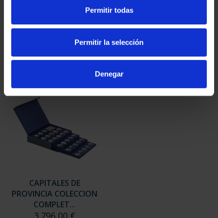
SUSCRIPCIÓN
SUSCRIPCIÓN
Permitir todas
CAPITALES DE
CAPITALES DE
PROVINCIA 3
PROVINCIA 4
949,00 €
949,00 €
Permitir la selección
Sólo para usuarios
Sólo para usuarios
registrados
registrados
Denegar
CAPITALES DE
PROVINCIA COLECCION
COMPLET...
3.796,00 €