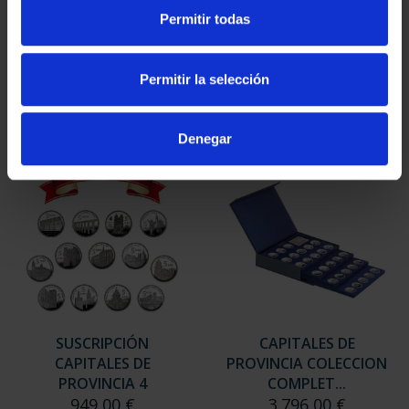
SUSCRIPCIÓN
SUSCRIPCIÓN
Permitir todas
CAPITALES DE
CAPITALES DE
PROVINCIA 2
PROVINCIA 3
949,00 €
949,00 €
Permitir la selección
Sólo para usuarios
Sólo para usuarios
registrados
registrados
Denegar
SUSCRIPCIÓN
CAPITALES DE
CAPITALES DE
PROVINCIA COLECCION
PROVINCIA 4
COMPLET...
949,00 €
3.796,00 €