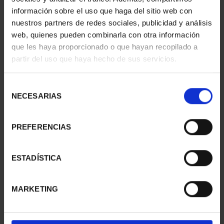
información sobre el uso que haga del sitio web con
nuestros partners de redes sociales, publicidad y análisis
web, quienes pueden combinarla con otra información
CAPITALES ESPAÑOLAS
SUSCRIPCIÓN
que les haya proporcionado o que hayan recopilado a
- MADRID
CAPITALES DE
partir del uso que haya hecho de sus servicios.
73,00 €
PROVINCIA 1
949,00 €
Selección
Sólo para usuarios
NECESARIAS
de
registrados
consentimiento
PREFERENCIAS
ESTADÍSTICA
MARKETING