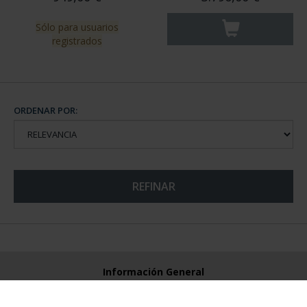
Sólo para usuarios
registrados
ORDENAR POR:
REFINAR
Información General
Contacto
Preguntas Frequentes (FAQs)