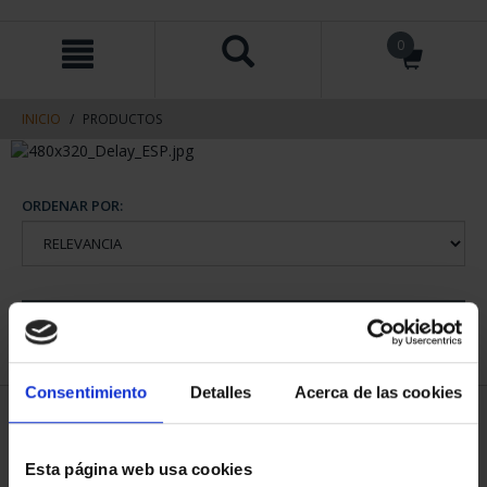
saltar
Saltar
0
al
al
contenido
men
de
navegacin
INICIO
PRODUCTOS
ORDENAR POR:
REFINAR
Consentimiento
Detalles
Acerca de las cookies
1 Productos encontrados
Esta página web usa cookies