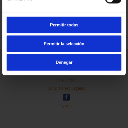
REFINAR
Permitir todas
Permitir la selección
Información General
Denegar
Contacto
Preguntas Frequentes (FAQs)
Aviso Legal
Condiciones Legales
Ayuda