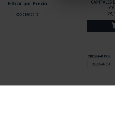
CAPITALES 
Filtrar por Precio
CÁ
73,
€50-€199,99
(2)
ORDENAR POR:
Información General
Contacto
|
Preguntas Frequentes (FAQs)
|
Aviso Legal
|
Condicio