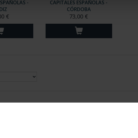
ESPAÑOLAS -
CAPITALES ESPAÑOLAS -
DIZ
CÓRDOBA
00 €
73,00 €
nes Legales
|
|
Ayuda
|