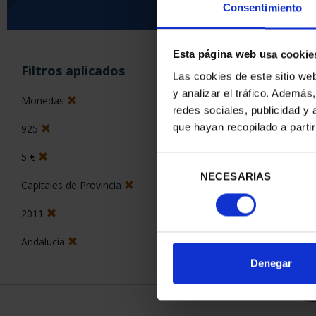
Consentimiento
Esta página web usa cookie
ORDENAR POR:
Filtros aplicados
Las cookies de este sitio we
y analizar el tráfico. Ademá
Monedas
redes sociales, publicidad y
que hayan recopilado a parti
925
2 Productos en
5 €
Selección
NECESARIAS
de
Capitales de Provincia
consentimiento
2011
Andalucía
Denegar