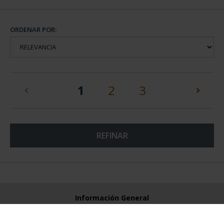
ORDENAR POR:
(current)
1
2
3
REFINAR
Información General
Contacto
Preguntas Frequentes (FAQs)