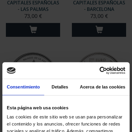
CAPITALES ESPAÑOLAS
CAPITALES ESPAÑOLAS
- LAS PALMAS
- BARCELONA
73,00 €
73,00 €
Consentimiento
Detalles
Acerca de las cookies
Esta página web usa cookies
CAPITALES ESPAÑOLAS
CAPITALES ESPAÑOLAS
- CEUTA
- ALBACETE
Las cookies de este sitio web se usan para personalizar
73,00 €
73,00 €
el contenido y los anuncios, ofrecer funciones de redes
sociales y analizar el tráfico. Además, compartimos