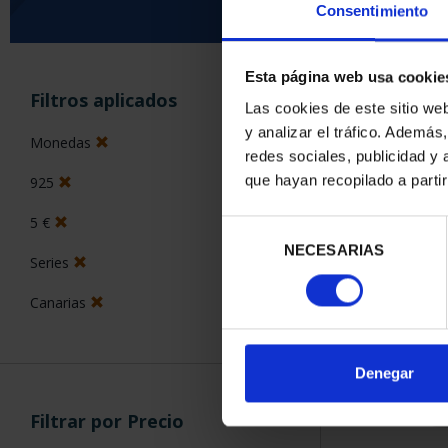
Consentimiento
Esta página web usa cookie
ORDENAR POR:
Filtros aplicados
Las cookies de este sitio we
y analizar el tráfico. Ademá
Monedas
redes sociales, publicidad y
que hayan recopilado a parti
925
2 Productos en
5 €
Selección
NECESARIAS
de
Series
consentimiento
Canarias
Denegar
Filtrar por Precio