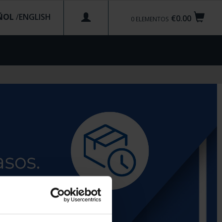
ÑOL
/
€0.00
0
ELEMENTOS