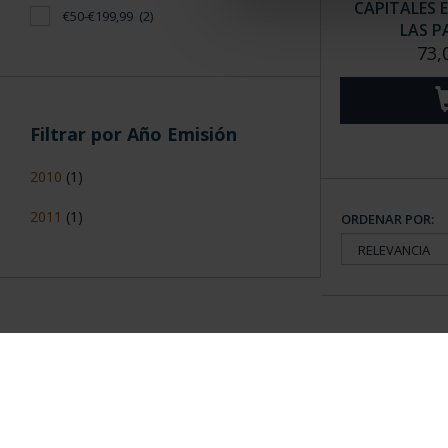
CAPITALES 
€50-€199,99
(2)
LAS P
73,
Filtrar por Año Emisión
2010
(1)
2011
(1)
ORDENAR POR:
Información General
Contacto
|
Preguntas Frequentes (FAQs)
|
Aviso Legal
|
Condicio