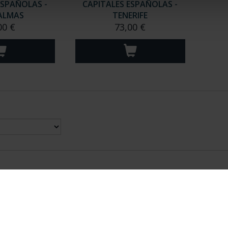
ESPAÑOLAS -
CAPITALES ESPAÑOLAS -
ALMAS
TENERIFE
00 €
73,00 €
nes Legales
|
|
Ayuda
|