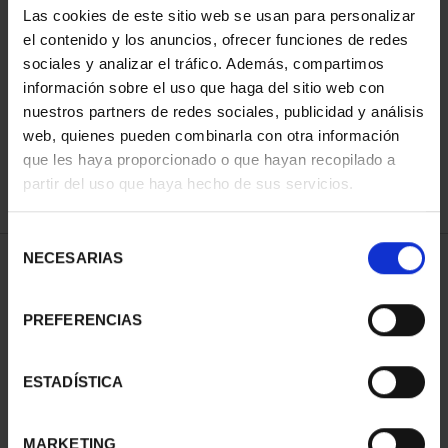
Las cookies de este sitio web se usan para personalizar
el contenido y los anuncios, ofrecer funciones de redes
sociales y analizar el tráfico. Además, compartimos
ORDENAR POR:
información sobre el uso que haga del sitio web con
nuestros partners de redes sociales, publicidad y análisis
web, quienes pueden combinarla con otra información
que les haya proporcionado o que hayan recopilado a
REFINAR
partir del uso que haya hecho de sus servicios.
Selección
NECESARIAS
de
1 Productos encontrados
consentimiento
PREFERENCIAS
ESTADÍSTICA
MARKETING