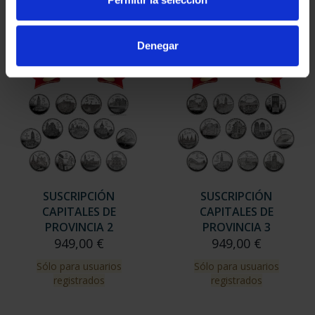
Sólo para usuarios
registrados
Denegar
SUSCRIPCIÓN
SUSCRIPCIÓN
CAPITALES DE
CAPITALES DE
PROVINCIA 2
PROVINCIA 3
949,00 €
949,00 €
Sólo para usuarios
Sólo para usuarios
registrados
registrados