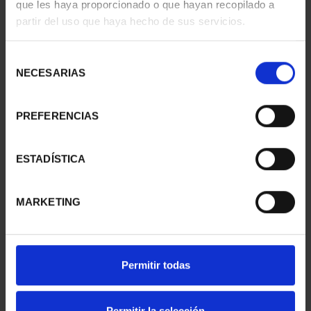
que les haya proporcionado o que hayan recopilado a
- LLEIDA
- TARRAGONA
partir del uso que haya hecho de sus servicios.
73,00 €
73,00 €
Selección
NECESARIAS
de
consentimiento
PREFERENCIAS
ESTADÍSTICA
MARKETING
CIUDADES PATRIMONIO
SUSCRIPCIÓN
III - TARRAGONA
CAPITALES DE
Permitir todas
73,00 €
PROVINCIA 1
949,00 €
Permitir la selección