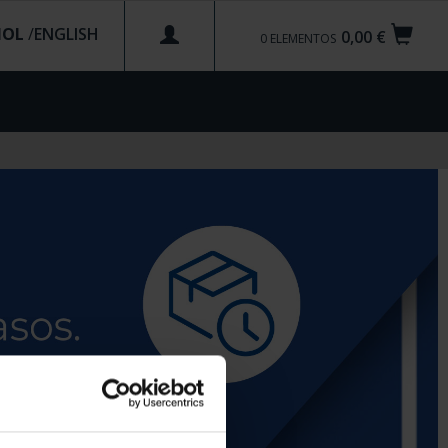
ÑOL
/
0,00 €
0
ELEMENTOS