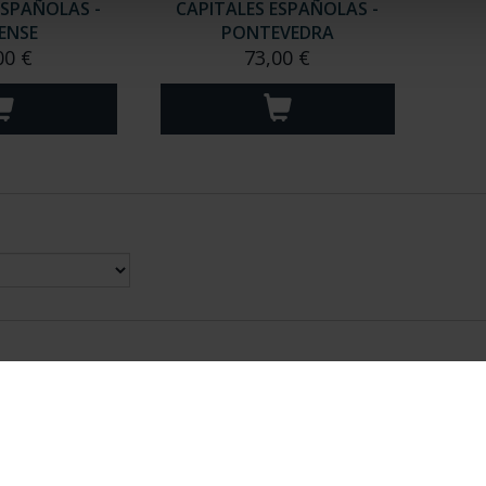
ESPAÑOLAS -
CAPITALES ESPAÑOLAS -
ENSE
PONTEVEDRA
00 €
73,00 €
nes Legales
|
|
Ayuda
|