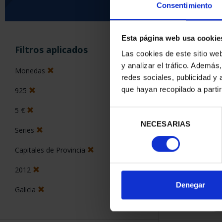
Consentimiento
Esta página web usa cookie
ORDENAR POR:
Filtros aplicados
Las cookies de este sitio we
y analizar el tráfico. Ademá
Monedas
redes sociales, publicidad y
que hayan recopilado a parti
925
2 Productos en
5 €
Selección
NECESARIAS
de
Series
consentimiento
Capitales de Provincia
2012
Denegar
Galicia