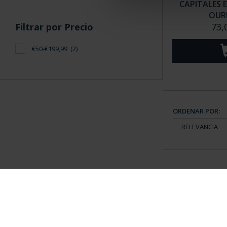
CAPITALES 
OUR
Filtrar por Precio
73,
€50-€199,99
(2)
ORDENAR POR:
Información General
Contacto
|
Preguntas Frequentes (FAQs)
|
Aviso Legal
|
Condicio