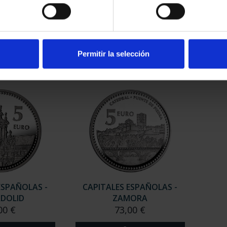
ESPAÑOLAS -
CAPITALES ESPAÑOLAS -
CAP
NCIA
SEGOVIA
00 €
73,00 €
Permitir la selección
ESPAÑOLAS -
CAPITALES ESPAÑOLAS -
ADOLID
ZAMORA
00 €
73,00 €