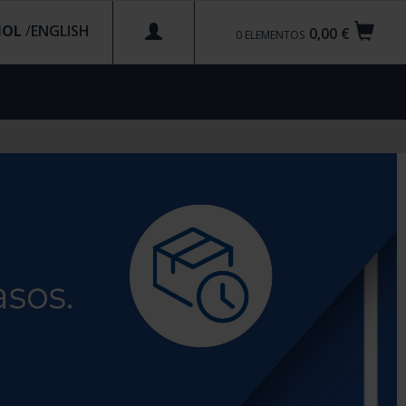
ÑOL
/
0,00 €
0
ELEMENTOS