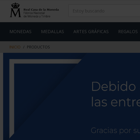
saltar
Saltar
al
al
contenido
men
de
navegacin
MONEDAS
MEDALLAS
ARTES GRÁFICAS
REGALOS
INICIO
PRODUCTOS