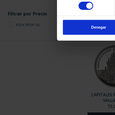
CAPITALES 
consentimiento
PALE
Filtrar por Precio
73,
€50-€199,99
(6)
Denegar
CAPITALES 
VALL
73,