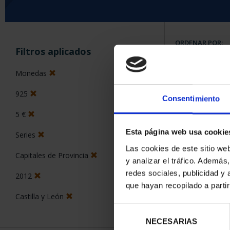
ORDENAR POR:
Filtros aplicados
Monedas
925
Consentimiento
6 Productos en
5 €
Esta página web usa cookie
Series
Las cookies de este sitio we
Capitales de Provincia
y analizar el tráfico. Ademá
redes sociales, publicidad y
2012
que hayan recopilado a parti
Castilla y León
Selección
NECESARIAS
de