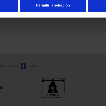
Permitir la selección
nes Legales
|
|
Ayuda
|