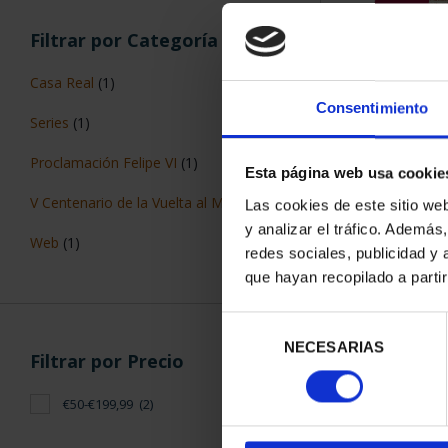
Filtrar por Categoría
Casa Real
(1)
Consentimiento
Series
(1)
CARTERITA M
Proclamación Felipe VI
(1)
Esta página web usa cookie
2024 X PR
64,
V Centenario de la Vuelta al Mundo
(1)
Las cookies de este sitio we
y analizar el tráfico. Ademá
Web
(1)
redes sociales, publicidad y
que hayan recopilado a parti
Selección
NECESARIAS
de
Filtrar por Precio
ORDENAR POR:
consentimiento
€50-€199,99
(2)