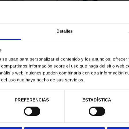
Detalles
ONEDA 40 EUR
CARTERITA MONEDA 40 EUR
s
OCLAMAC...
2022 VCºVTA.MNDO
00 €
64,00 €
b se usan para personalizar el contenido y los anuncios, ofrecer
s, compartimos información sobre el uso que haga del sitio web 
 análisis web, quienes pueden combinarla con otra información q
r del uso que haya hecho de sus servicios.
PREFERENCIAS
ESTADÍSTICA