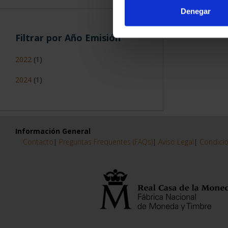
Denegar
Filtrar por Año Emisión
2022
(1)
2024
(1)
Información General
Contacto
|
Preguntas Frequentes (FAQs)
|
Aviso Legal
|
Condicio