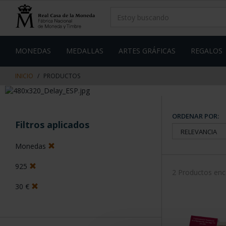
saltar
Saltar
al
al
contenido
men
de
navegacin
MONEDAS
MEDALLAS
ARTES GRÁFICAS
REGALOS
INICIO
PRODUCTOS
ORDENAR POR:
Filtros aplicados
Monedas
925
2 Productos en
30 €