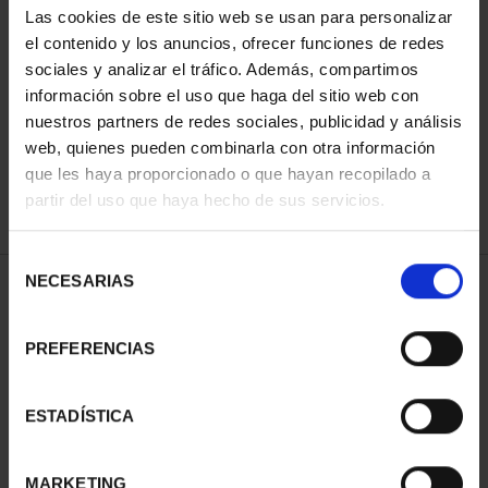
Las cookies de este sitio web se usan para personalizar
el contenido y los anuncios, ofrecer funciones de redes
sociales y analizar el tráfico. Además, compartimos
ORDENAR POR:
información sobre el uso que haga del sitio web con
nuestros partners de redes sociales, publicidad y análisis
web, quienes pueden combinarla con otra información
que les haya proporcionado o que hayan recopilado a
REFINAR
partir del uso que haya hecho de sus servicios.
Selección
NECESARIAS
de
1 Productos encontrados
consentimiento
PREFERENCIAS
ESTADÍSTICA
MARKETING