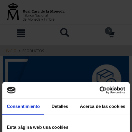
saltar
Saltar
0
al
al
contenido
men
de
navegacin
INICIO
PRODUCTOS
Consentimiento
Detalles
Acerca de las cookies
Esta página web usa cookies