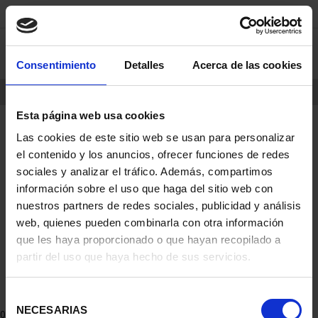
saltar
Saltar
Consentimiento
Detalles
Acerca de las cookies
0
al
al
contenido
men
de
Esta página web usa cookies
navegacin
INICIO
PRODUCTOS
Las cookies de este sitio web se usan para personalizar
el contenido y los anuncios, ofrecer funciones de redes
sociales y analizar el tráfico. Además, compartimos
información sobre el uso que haga del sitio web con
nuestros partners de redes sociales, publicidad y análisis
web, quienes pueden combinarla con otra información
que les haya proporcionado o que hayan recopilado a
partir del uso que haya hecho de sus servicios.
Selección
NECESARIAS
de