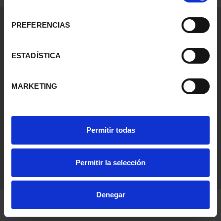
consentimiento
0 Productos encontrados
PREFERENCIAS
Información General
Contacto
ESTADÍSTICA
Preguntas Frequentes (FAQs)
Aviso Legal
MARKETING
Condiciones Legales
Ayuda
Permitir todas
Permitir la selección
Denegar