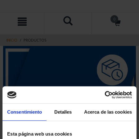
saltar
Saltar
0
al
al
contenido
men
de
navegacin
INICIO
PRODUCTOS
Consentimiento
Detalles
Acerca de las cookies
Esta página web usa cookies