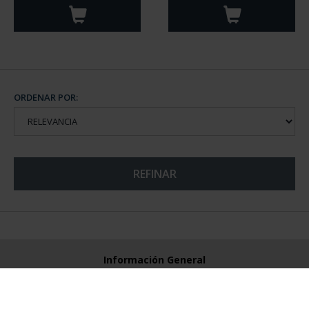
ORDENAR POR:
REFINAR
Información General
Contacto
Preguntas Frequentes (FAQs)