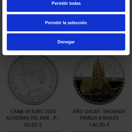
Permitir todas
AÑO GAUDÍ - CASA
AÑO GAUDÍ - PARQUE
MILÁ 8 REALES
GÜELL 8 REALES
140,00 €
140,00 €
Permitir la selección
Denegar
CANJE 60 EURO 2026
AÑO GAUDÍ - SAGRADA
ACADEMIA DEL AIRE - P...
FAMILIA 8 REALES
60,00 €
140,00 €