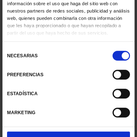
información sobre el uso que haga del sitio web con
nuestros partners de redes sociales, publicidad y análisis
web, quienes pueden combinarla con otra información
CARTERITA MONEDA 60
AÑO GAUDÍ -
que les haya proporcionado o que hayan recopilado a
EUR 2026
COLECCIÓN MONEDAS
partir del uso que haya hecho de sus servicios.
85,00 €
PLATA
420,00 €
Selección
NECESARIAS
de
consentimiento
PREFERENCIAS
ESTADÍSTICA
MARKETING