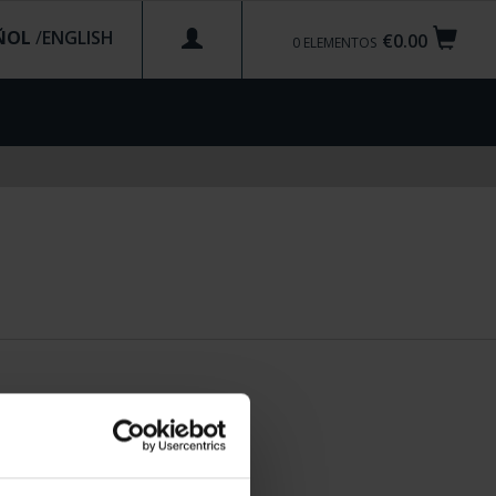
ÑOL
/
€0.00
0
ELEMENTOS