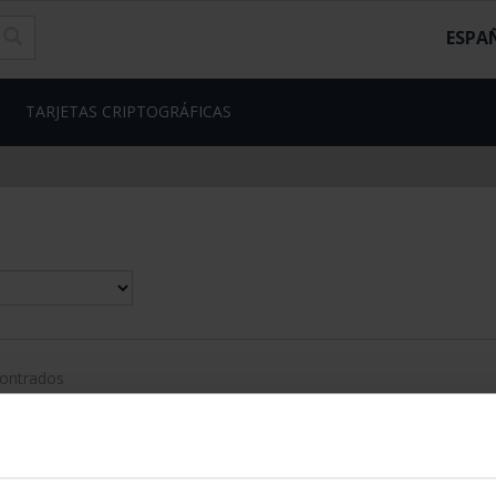
ESPA
TARJETAS CRIPTOGRÁFICAS
contrados