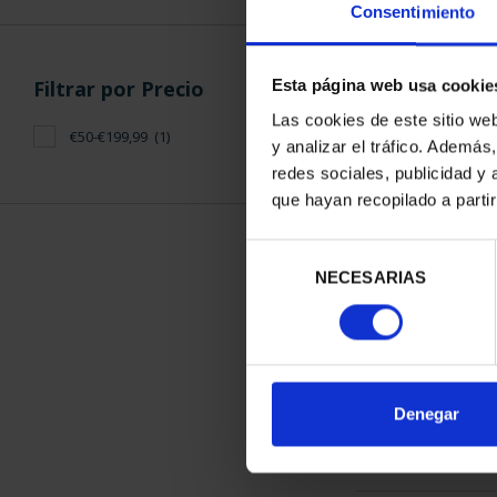
Consentimiento
Filtrar por Precio
Esta página web usa cookie
Las cookies de este sitio we
€50-€199,99
(1)
y analizar el tráfico. Ademá
CARTERITA M
redes sociales, publicidad y
2022 VCº
que hayan recopilado a parti
64,
Selección
NECESARIAS
de
consentimiento
ORDENAR POR:
Denegar