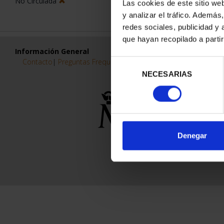
No Circulada
Las cookies de este sitio we
y analizar el tráfico. Ademá
redes sociales, publicidad y
que hayan recopilado a parti
Información General
Contacto
|
Preguntas Frequentes (FAQs)
|
Aviso Legal
|
Condicio
Selección
NECESARIAS
de
consentimiento
Denegar