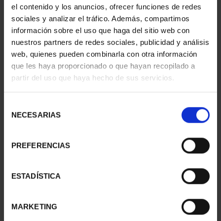
el contenido y los anuncios, ofrecer funciones de redes
140,00 €
sociales y analizar el tráfico. Además, compartimos
información sobre el uso que haga del sitio web con
nuestros partners de redes sociales, publicidad y análisis
web, quienes pueden combinarla con otra información
que les haya proporcionado o que hayan recopilado a
partir del uso que haya hecho de sus servicios.
Selección
NECESARIAS
de
consentimiento
PREFERENCIAS
PROCLAMACIÓN FELIPE
PROCLAMACIÓN FELIPE
VI (2024) 8 REALES
VI (2024) CINCUENTÍN
ESTADÍSTICA
140,00 €
610,00 €
MARKETING