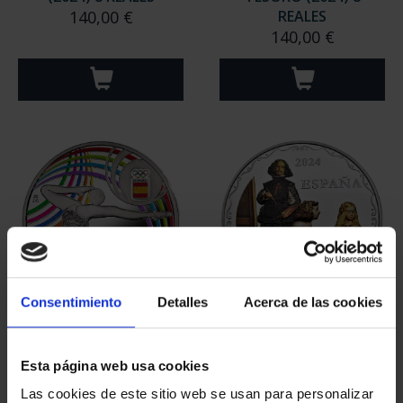
MARGARITA SALAS
BICENTENARIO DEL
(2024) 8 REALES
TESORO (2024) 8
140,00 €
REALES
140,00 €
Consentimiento
Detalles
Acerca de las cookies
EQUIPO OLIMPICO
425 ANIV VELÁZQUEZ
Esta página web usa cookies
ESPAÑOL 2024 - 8
(2024) CINCUENTÍN
Las cookies de este sitio web se usan para personalizar
REALES
610,00 €