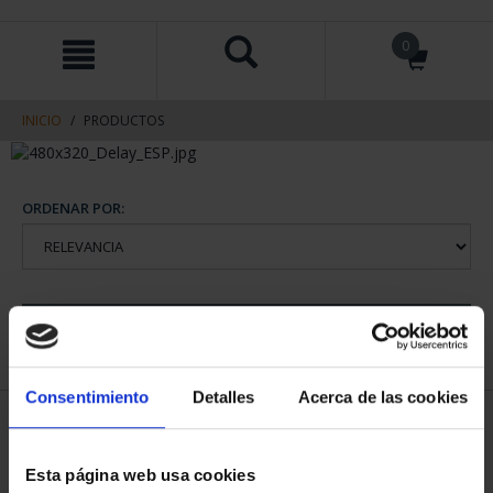
saltar
Saltar
0
al
al
contenido
men
de
navegacin
INICIO
PRODUCTOS
ORDENAR POR:
REFINAR
Consentimiento
Detalles
Acerca de las cookies
1 Productos encontrados
Esta página web usa cookies